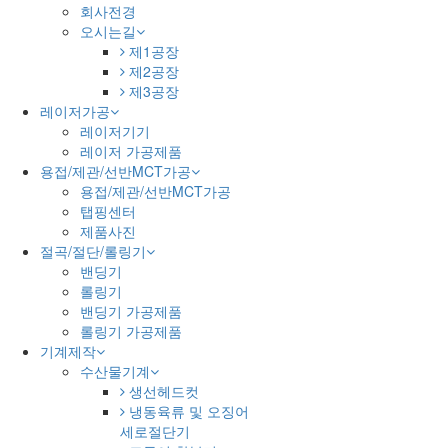
회사전경
오시는길
제1공장
제2공장
제3공장
레이저가공
레이저기기
레이저 가공제품
용접/제관/선반MCT가공
용접/제관/선반MCT가공
탭핑센터
제품사진
절곡/절단/롤링기
밴딩기
롤링기
밴딩기 가공제품
롤링기 가공제품
기계제작
수산물기계
생선헤드컷
냉동육류 및 오징어
세로절단기