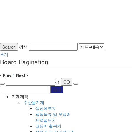
Search
검색
쓰기
Board Pagination
Prev
1
Next
/ 1
GO
기계제작
수산물기계
생선헤드컷
냉동육류 및 오징어
세로절단기
고등어 활복기
생선,머리,꼬리절단기