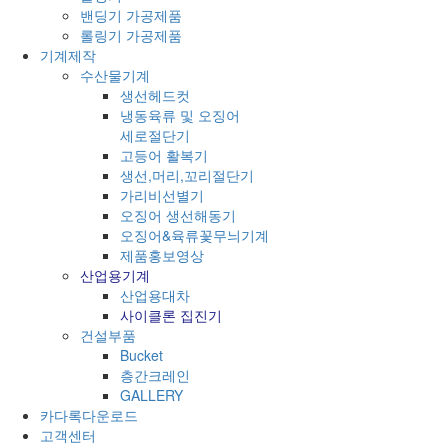
밴딩기 가공제품
롤링기 가공제품
기계제작
수산물기계
생선헤드컷
냉동육류 및 오징어
세로절단기
고등어 활복기
생선,머리,꼬리절단기
가리비선별기
오징어 생선해동기
오징어&육류꽃무늬기계
제품홍보영상
산업용기계
산업용대차
사이클론 집진기
건설부품
Bucket
층간크레인
GALLERY
카다록다운로드
고객센터