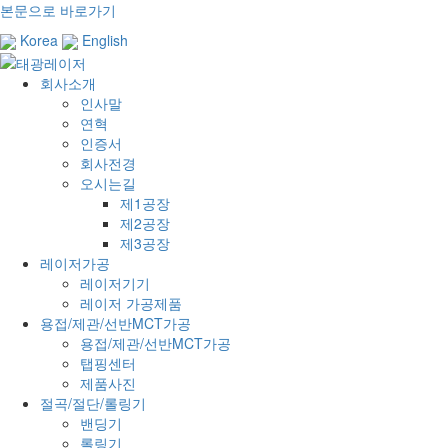
본문으로 바로가기
Korea
English
회사소개
인사말
연혁
인증서
회사전경
오시는길
제1공장
제2공장
제3공장
레이저가공
레이저기기
레이저 가공제품
용접/제관/선반MCT가공
용접/제관/선반MCT가공
탭핑센터
제품사진
절곡/절단/롤링기
밴딩기
롤링기