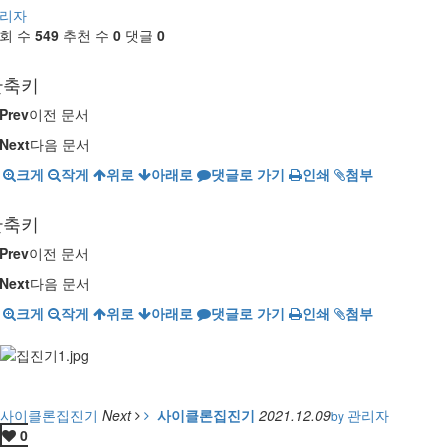
리자
회 수
549
추천 수
0
댓글
0
단축키
Prev
이전 문서
Next
다음 문서
크게
작게
위로
아래로
댓글로 가기
인쇄
첨부
단축키
Prev
이전 문서
Next
다음 문서
크게
작게
위로
아래로
댓글로 가기
인쇄
첨부
사이클론집진기
Next
사이클론집진기
2021.12.09
관리자
by
0