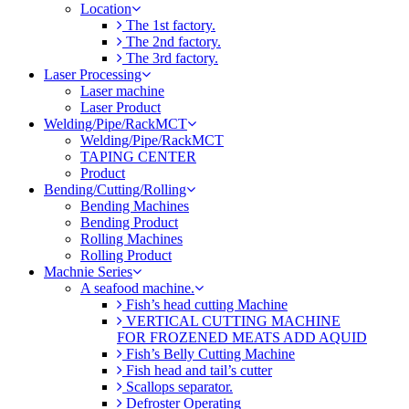
Location
The 1st factory.
The 2nd factory.
The 3rd factory.
Laser Processing
Laser machine
Laser Product
Welding/Pipe/RackMCT
Welding/Pipe/RackMCT
TAPING CENTER
Product
Bending/Cutting/Rolling
Bending Machines
Bending Product
Rolling Machines
Rolling Product
Machnie Series
A seafood machine.
Fish’s head cutting Machine
VERTICAL CUTTING MACHINE
FOR FROZENED MEATS ADD AQUID
Fish’s Belly Cutting Machine
Fish head and tail’s cutter
Scallops separator.
Defroster Operating