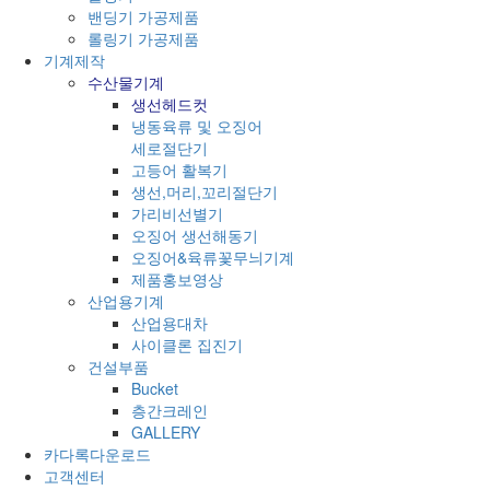
밴딩기 가공제품
롤링기 가공제품
기계제작
수산물기계
생선헤드컷
냉동육류 및 오징어
세로절단기
고등어 활복기
생선,머리,꼬리절단기
가리비선별기
오징어 생선해동기
오징어&육류꽃무늬기계
제품홍보영상
산업용기계
산업용대차
사이클론 집진기
건설부품
Bucket
층간크레인
GALLERY
카다록다운로드
고객센터