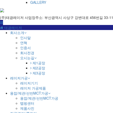
GALLERY
(주)태광레이저
사업장주소: 부산광역시 사상구 강변대로 456번길 33-11(엄궁동)
태광레이저
회사소개
인사말
연혁
인증서
회사전경
오시는길
제1공장
제2공장
제3공장
레이저가공
레이저기기
레이저 가공제품
용접/제관/선반MCT가공
용접/제관/선반MCT가공
탭핑센터
제품사진