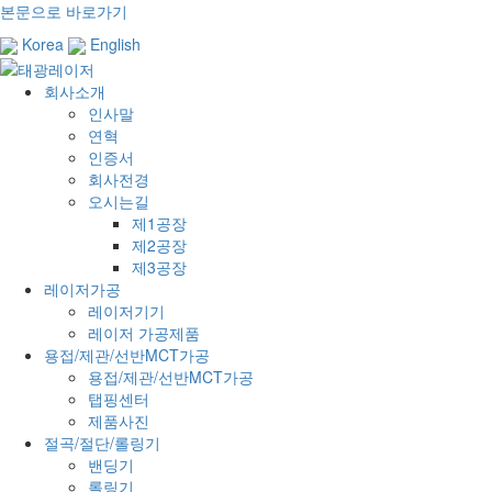
본문으로 바로가기
Korea
English
회사소개
인사말
연혁
인증서
회사전경
오시는길
제1공장
제2공장
제3공장
레이저가공
레이저기기
레이저 가공제품
용접/제관/선반MCT가공
용접/제관/선반MCT가공
탭핑센터
제품사진
절곡/절단/롤링기
밴딩기
롤링기