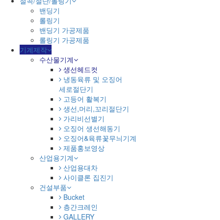
절곡/절단/롤링기
밴딩기
롤링기
밴딩기 가공제품
롤링기 가공제품
기계제작
수산물기계
생선헤드컷
냉동육류 및 오징어
세로절단기
고등어 활복기
생선,머리,꼬리절단기
가리비선별기
오징어 생선해동기
오징어&육류꽃무늬기계
제품홍보영상
산업용기계
산업용대차
사이클론 집진기
건설부품
Bucket
층간크레인
GALLERY