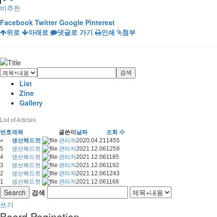
비추천
Facebook
Twitter
Google
Pinterest
위로
아래로
댓글로 가기
인쇄
첨부
검색
List
Zine
Gallery
List of Articles
번호
제목
글쓴이
날짜
조회 수
»
생선헤드컷
관리자
2020.04.21
1455
5
생선헤드컷
관리자
2021.12.06
1259
4
생선헤드컷
관리자
2021.12.06
1185
3
생선헤드컷
관리자
2021.12.06
1192
2
생선헤드컷
관리자
2021.12.06
1243
1
생선헤드컷
관리자
2021.12.06
1166
Search
검색
쓰기
Board Pagination