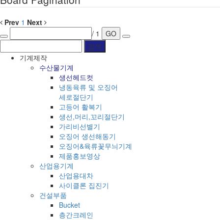
Prev
1
Next
/ 1
GO
기계제작
수산물기계
생선헤드컷
냉동육류 및 오징어
세로절단기
고등어 활복기
생선,머리,꼬리절단기
가리비선별기
오징어 생선해동기
오징어&육류꽃무늬기계
제품홍보영상
산업용기계
산업용대차
사이클론 집진기
건설부품
Bucket
층간크레인