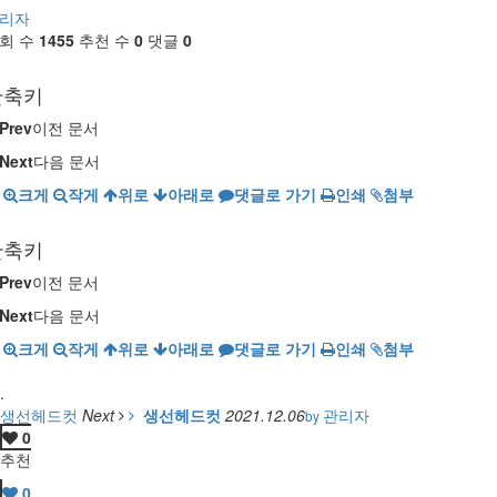
리자
회 수
1455
추천 수
0
댓글
0
단축키
Prev
이전 문서
Next
다음 문서
크게
작게
위로
아래로
댓글로 가기
인쇄
첨부
단축키
Prev
이전 문서
Next
다음 문서
크게
작게
위로
아래로
댓글로 가기
인쇄
첨부
.
생선헤드컷
Next
생선헤드컷
2021.12.06
관리자
by
0
추천
0