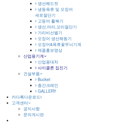
생선헤드컷
냉동육류 및 오징어
세로절단기
고등어 활복기
생선,머리,꼬리절단기
가리비선별기
오징어 생선해동기
오징어&육류꽃무늬기계
제품홍보영상
산업용기계
산업용대차
사이클론 집진기
건설부품
Bucket
층간크레인
GALLERY
카다록다운로드
고객센터
공지사항
문의게시판