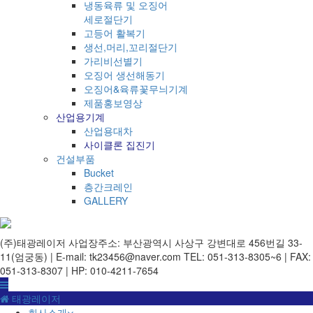
냉동육류 및 오징어
세로절단기
고등어 활복기
생선,머리,꼬리절단기
가리비선별기
오징어 생선해동기
오징어&육류꽃무늬기계
제품홍보영상
산업용기계
산업용대차
사이클론 집진기
건설부품
Bucket
층간크레인
GALLERY
(주)태광레이저
사업장주소: 부산광역시 사상구 강변대로 456번길 33-
11(엄궁동) | E-mail: tk23456@naver.com
TEL: 051-313-8305~6 | FAX:
051-313-8307 | HP: 010-4211-7654
태광레이저
회사소개