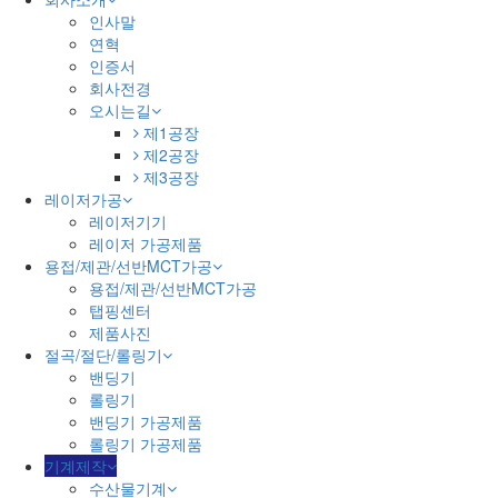
인사말
연혁
인증서
회사전경
오시는길
제1공장
제2공장
제3공장
레이저가공
레이저기기
레이저 가공제품
용접/제관/선반MCT가공
용접/제관/선반MCT가공
탭핑센터
제품사진
절곡/절단/롤링기
밴딩기
롤링기
밴딩기 가공제품
롤링기 가공제품
기계제작
수산물기계