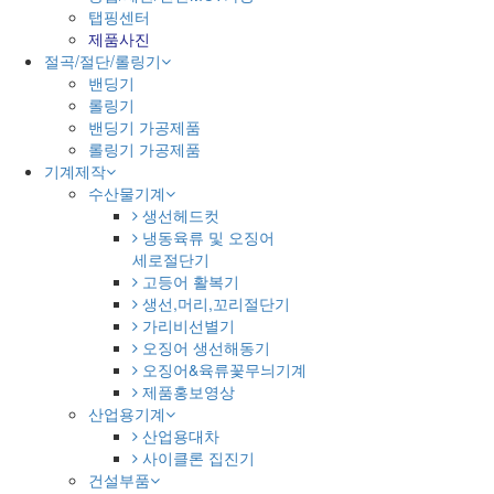
탭핑센터
제품사진
절곡/절단/롤링기
밴딩기
롤링기
밴딩기 가공제품
롤링기 가공제품
기계제작
수산물기계
생선헤드컷
냉동육류 및 오징어
세로절단기
고등어 활복기
생선,머리,꼬리절단기
가리비선별기
오징어 생선해동기
오징어&육류꽃무늬기계
제품홍보영상
산업용기계
산업용대차
사이클론 집진기
건설부품