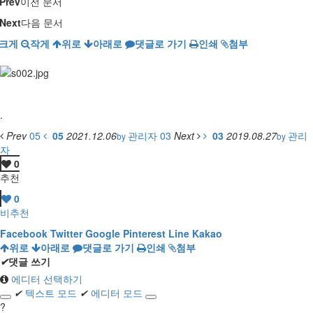
Prev
이전 문서
Next
다음 문서
크게
작게
위로
아래로
댓글로 가기
인쇄
첨부
.
Prev
05
05
2021.12.06
관리자
03
Next
03
2019.08.27
관리
by
by
자
0
추천
0
비추천
Facebook
Twitter
Google
Pinterest
Line
Kakao
위로
아래로
댓글로 가기
인쇄
첨부
✔
댓글 쓰기
에디터 선택하기
✔
텍스트 모드
✔
에디터 모드
?