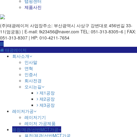
탭핑센터
제품사진
(주)태광레이저
사업장주소: 부산광역시 사상구 강변대로 456번길 33-
11(엄궁동) | E-mail: tk23456@naver.com
TEL: 051-313-8305~6 | FAX:
051-313-8307 | HP: 010-4211-7654
태광레이저
회사소개
인사말
연혁
인증서
회사전경
오시는길
제1공장
제2공장
제3공장
레이저가공
레이저기기
레이저 가공제품
용접/제관/선반MCT가공
용접/제관/선반MCT가공