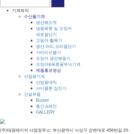
기계제작
수산물기계
생선헤드컷
냉동육류 및 오징어
세로절단기
고등어 활복기
생선,머리,꼬리절단기
가리비선별기
오징어 생선해동기
오징어&육류꽃무늬기계
제품홍보영상
산업용기계
산업용대차
사이클론 집진기
건설부품
Bucket
층간크레인
GALLERY
(주)태광레이저
사업장주소: 부산광역시 사상구 강변대로 456번길 33-