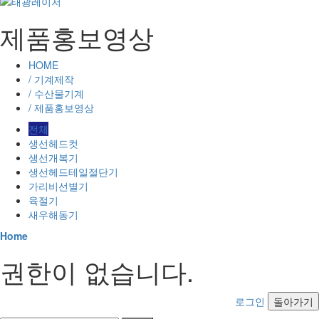
제품홍보영상
HOME
/ 기계제작
/ 수산물기계
/ 제품홍보영상
전체
생선헤드컷
생선개복기
생선헤드테일절단기
가리비선별기
육절기
새우해동기
Home
권한이 없습니다.
로그인
돌아가기