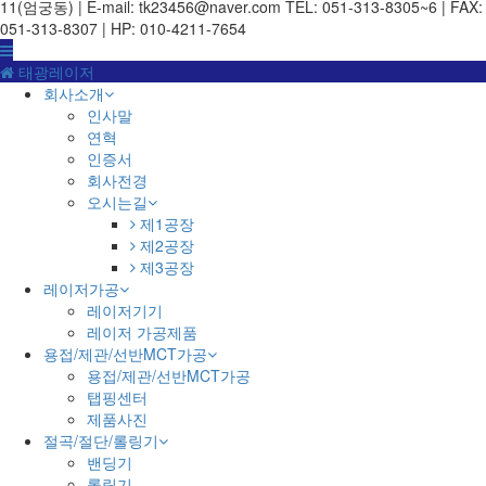
11(엄궁동) | E-mail: tk23456@naver.com
TEL: 051-313-8305~6 | FAX:
051-313-8307 | HP: 010-4211-7654
태광레이저
회사소개
인사말
연혁
인증서
회사전경
오시는길
제1공장
제2공장
제3공장
레이저가공
레이저기기
레이저 가공제품
용접/제관/선반MCT가공
용접/제관/선반MCT가공
탭핑센터
제품사진
절곡/절단/롤링기
밴딩기
롤링기