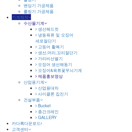
밴딩기 가공제품
롤링기 가공제품
기계제작
수산물기계
생선헤드컷
냉동육류 및 오징어
세로절단기
고등어 활복기
생선,머리,꼬리절단기
가리비선별기
오징어 생선해동기
오징어&육류꽃무늬기계
제품홍보영상
산업용기계
산업용대차
사이클론 집진기
건설부품
Bucket
층간크레인
GALLERY
카다록다운로드
고객센터