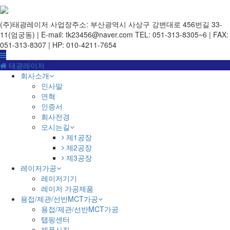
(주)태광레이저
사업장주소: 부산광역시 사상구 강변대로 456번길 33-
11(엄궁동) | E-mail: tk23456@naver.com
TEL: 051-313-8305~6 | FAX:
051-313-8307 | HP: 010-4211-7654
태광레이저
회사소개
인사말
연혁
인증서
회사전경
오시는길
제1공장
제2공장
제3공장
레이저가공
레이저기기
레이저 가공제품
용접/제관/선반MCT가공
용접/제관/선반MCT가공
탭핑센터
제품사진