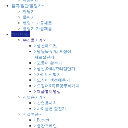
절곡/절단/롤링기
밴딩기
롤링기
밴딩기 가공제품
롤링기 가공제품
기계제작
수산물기계
생선헤드컷
냉동육류 및 오징어
세로절단기
고등어 활복기
생선,머리,꼬리절단기
가리비선별기
오징어 생선해동기
오징어&육류꽃무늬기계
제품홍보영상
산업용기계
산업용대차
사이클론 집진기
건설부품
Bucket
층간크레인