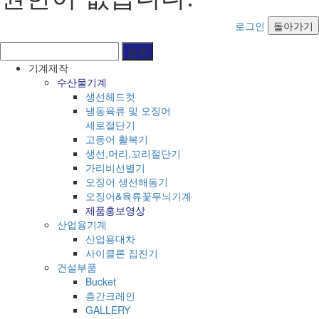
로그인
돌아가기
기계제작
수산물기계
생선헤드컷
냉동육류 및 오징어
세로절단기
고등어 활복기
생선,머리,꼬리절단기
가리비선별기
오징어 생선해동기
오징어&육류꽃무늬기계
제품홍보영상
산업용기계
산업용대차
사이클론 집진기
건설부품
Bucket
층간크레인
GALLERY