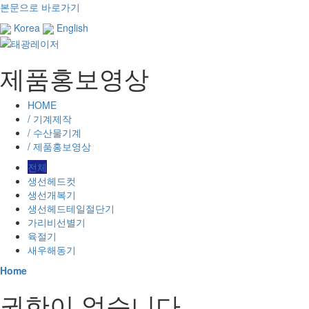
본문으로 바로가기
Korea
English
제품홍보영상
HOME
/ 기계제작
/ 수산물기계
/ 제품홍보영상
전체
생선헤드컷
생선개복기
생선헤드테일절단기
가리비선별기
육절기
새우해동기
Home
권한이 없습니다.