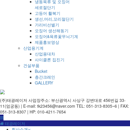
냉동육류 및 오징어
세로절단기
고등어 활복기
생선,머리,꼬리절단기
가리비선별기
오징어 생선해동기
오징어&육류꽃무늬기계
제품홍보영상
산업용기계
산업용대차
사이클론 집진기
건설부품
Bucket
층간크레인
GALLERY
(주)태광레이저
사업장주소: 부산광역시 사상구 강변대로 456번길 33-
11(엄궁동) | E-mail: tk23456@naver.com
TEL: 051-313-8305~6 | FAX:
051-313-8307 | HP: 010-4211-7654
태광레이저
회사소개