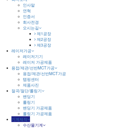
인사말
연혁
인증서
회사전경
오시는길
제1공장
제2공장
제3공장
레이저가공
레이저기기
레이저 가공제품
용접/제관/선반MCT가공
용접/제관/선반MCT가공
탭핑센터
제품사진
절곡/절단/롤링기
밴딩기
롤링기
밴딩기 가공제품
롤링기 가공제품
기계제작
수산물기계