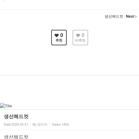
생선헤드컷
Next
0
0
추천
비추천
생선헤드컷
Date
2020.04.21
By
관리자
Views
1454
생선헤드컷