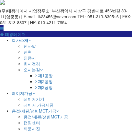
(주)태광레이저
사업장주소: 부산광역시 사상구 강변대로 456번길 33-
11(엄궁동) | E-mail: tk23456@naver.com
TEL: 051-313-8305~6 | FAX:
051-313-8307 | HP: 010-4211-7654
태광레이저
회사소개
인사말
연혁
인증서
회사전경
오시는길
제1공장
제2공장
제3공장
레이저가공
레이저기기
레이저 가공제품
용접/제관/선반MCT가공
용접/제관/선반MCT가공
탭핑센터
제품사진