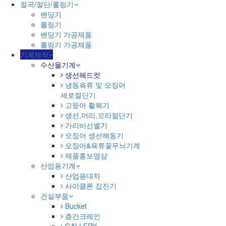
절곡/절단/롤링기
밴딩기
롤링기
밴딩기 가공제품
롤링기 가공제품
기계제작
수산물기계
생선헤드컷
냉동육류 및 오징어
세로절단기
고등어 활복기
생선,머리,꼬리절단기
가리비선별기
오징어 생선해동기
오징어&육류꽃무늬기계
제품홍보영상
산업용기계
산업용대차
사이클론 집진기
건설부품
Bucket
층간크레인
GALLERY