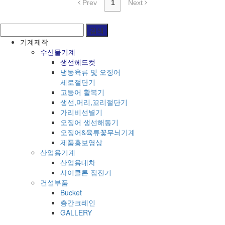
Prev
1
Next
기계제작
수산물기계
생선헤드컷
냉동육류 및 오징어
세로절단기
고등어 활복기
생선,머리,꼬리절단기
가리비선별기
오징어 생선해동기
오징어&육류꽃무늬기계
제품홍보영상
산업용기계
산업용대차
사이클론 집진기
건설부품
Bucket
층간크레인
GALLERY