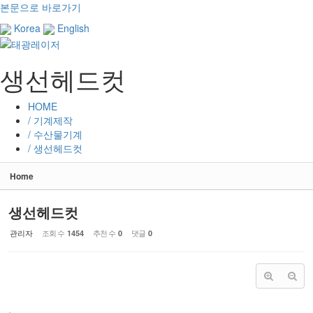
Sketchbook5, 스케치북5
Sketchbook5, 스케치북5
본문으로 바로가기
Korea
English
생선헤드컷
HOME
/ 기계제작
/ 수산물기계
/ 생선헤드컷
Home
생선헤드컷
관리자
조회 수
추천 수
댓글
1454
0
0
.