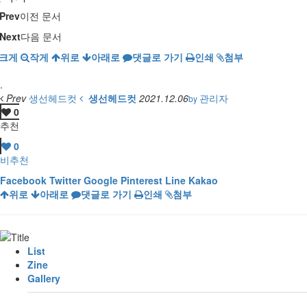
Prev
이전 문서
Next
다음 문서
크게
작게
위로
아래로
댓글로 가기
인쇄
첨부
.
Prev
생선헤드컷
생선헤드컷
2021.12.06
관리자
by
0
추천
0
비추천
Facebook
Twitter
Google
Pinterest
Line
Kakao
위로
아래로
댓글로 가기
인쇄
첨부
List
Zine
Gallery