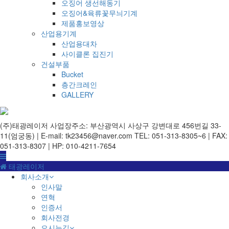
오징어 생선해동기
오징어&육류꽃무늬기계
제품홍보영상
산업용기계
산업용대차
사이클론 집진기
건설부품
Bucket
층간크레인
GALLERY
(주)태광레이저
사업장주소: 부산광역시 사상구 강변대로 456번길 33-
11(엄궁동) | E-mail: tk23456@naver.com
TEL: 051-313-8305~6 | FAX:
051-313-8307 | HP: 010-4211-7654
태광레이저
회사소개
인사말
연혁
인증서
회사전경
오시는길