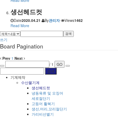
Read More
생선헤드컷
Date
2020.04.21
By
관리자
Views
1462
Read More
검색
쓰기
Board Pagination
Prev
1
Next
/ 1
GO
기계제작
수산물기계
생선헤드컷
냉동육류 및 오징어
세로절단기
고등어 활복기
생선,머리,꼬리절단기
가리비선별기