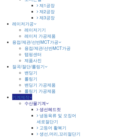
제1공장
제2공장
제3공장
레이저가공
레이저기기
레이저 가공제품
용접/제관/선반MCT가공
용접/제관/선반MCT가공
탭핑센터
제품사진
절곡/절단/롤링기
밴딩기
롤링기
밴딩기 가공제품
롤링기 가공제품
기계제작
수산물기계
생선헤드컷
냉동육류 및 오징어
세로절단기
고등어 활복기
생선,머리,꼬리절단기