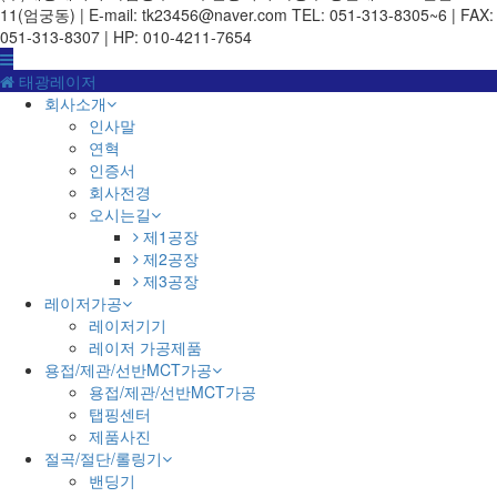
11(엄궁동) | E-mail: tk23456@naver.com
TEL: 051-313-8305~6 | FAX:
051-313-8307 | HP: 010-4211-7654
태광레이저
회사소개
인사말
연혁
인증서
회사전경
오시는길
제1공장
제2공장
제3공장
레이저가공
레이저기기
레이저 가공제품
용접/제관/선반MCT가공
용접/제관/선반MCT가공
탭핑센터
제품사진
절곡/절단/롤링기
밴딩기