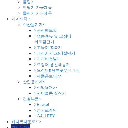
롤링기
밴딩기 가공제품
롤링기 가공제품
기계제작
수산물기계
생선헤드컷
냉동육류 및 오징어
세로절단기
고등어 활복기
생선,머리,꼬리절단기
가리비선별기
오징어 생선해동기
오징어&육류꽃무늬기계
제품홍보영상
산업용기계
산업용대차
사이클론 집진기
건설부품
Bucket
층간크레인
GALLERY
카다록다운로드
고객센터