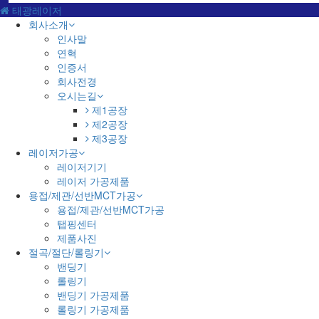
태광레이저
회사소개
인사말
연혁
인증서
회사전경
오시는길
제1공장
제2공장
제3공장
레이저가공
레이저기기
레이저 가공제품
용접/제관/선반MCT가공
용접/제관/선반MCT가공
탭핑센터
제품사진
절곡/절단/롤링기
밴딩기
롤링기
밴딩기 가공제품
롤링기 가공제품