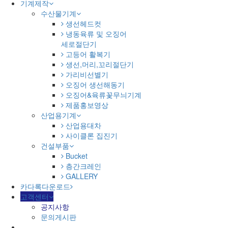
기계제작
수산물기계
생선헤드컷
냉동육류 및 오징어
세로절단기
고등어 활복기
생선,머리,꼬리절단기
가리비선별기
오징어 생선해동기
오징어&육류꽃무늬기계
제품홍보영상
산업용기계
산업용대차
사이클론 집진기
건설부품
Bucket
층간크레인
GALLERY
카다록다운로드
고객센터
공지사항
문의게시판