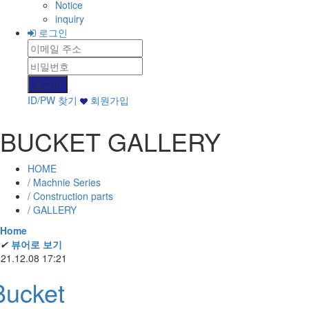
Notice
inquiry
로그인
ID/PW 찾기
회원가입
BUCKET GALLERY
HOME
/ Machnie Series
/ Construction parts
/ GALLERY
Home
✔
뷰어로 보기
21.12.08 17:21
Bucket