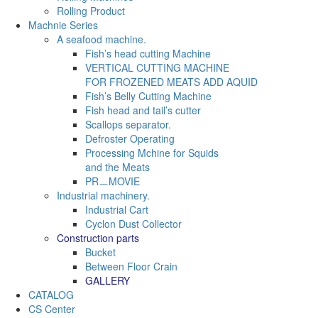
Rolling Product
Machnie Series
A seafood machine.
Fish’s head cutting Machine
VERTICAL CUTTING MACHINE
FOR FROZENED MEATS ADD AQUID
Fish’s Belly Cutting Machine
Fish head and tail’s cutter
Scallops separator.
Defroster Operating
Processing Mchine for Squids
and the Meats
PRㅡMOVIE
Industrial machinery.
Industrial Cart
Cyclon Dust Collector
Construction parts
Bucket
Between Floor Crain
GALLERY
CATALOG
CS Center