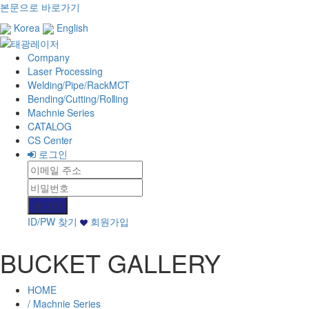
본문으로 바로가기
Korea
English
Company
Laser Processing
Welding/Pipe/RackMCT
Bending/Cutting/Rolling
Machnie Series
CATALOG
CS Center
로그인
ID/PW 찾기
회원가입
BUCKET GALLERY
HOME
/ Machnie Series