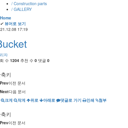
/ Construction parts
/ GALLERY
Home
✔
뷰어로 보기
21.12.08 17:19
Bucket
리자
회 수
1204
추천 수
0
댓글
0
단축키
Prev
이전 문서
Next
다음 문서
크게
작게
위로
아래로
댓글로 가기
인쇄
첨부
단축키
Prev
이전 문서