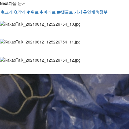
Next
다음 문서
크게
작게
위로
아래로
댓글로 가기
인쇄
첨부