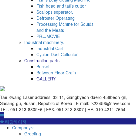
Fish head and tail’s cutter
Scallops separator.
Defroster Operating
Processing Mchine for Squids
and the Meats
PRㅡMOVIE
Industrial machinery.
Industrial Cart
Cyclon Dust Collector
Construction parts
Bucket
Between Floor Crain
GALLERY
Tae Kwang Laser
address: 33-11, Gangbyeon-daero 456beon-gil,
Sasang-gu, Busan, Republic of Korea | E-mail: tk23456@naver.com
TEL: 051-313-8305~6 | FAX: 051-313-8307 | HP: 010-4211-7654
태광레이저
Company
Greeting